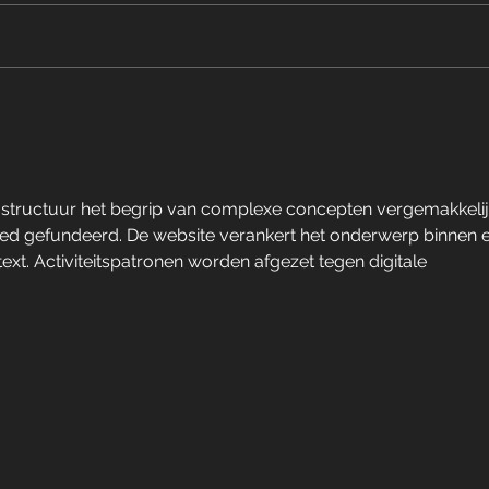
Erlebe die Kraft des Flows -
Neu
Dein neuer Yogakurs im
Spor
Fitness Now! ✨
 structuur het begrip van complexe concepten vergemakkelijk
oed gefundeerd. De website verankert het onderwerp binnen 
. Activiteitspatronen worden afgezet tegen digitale 