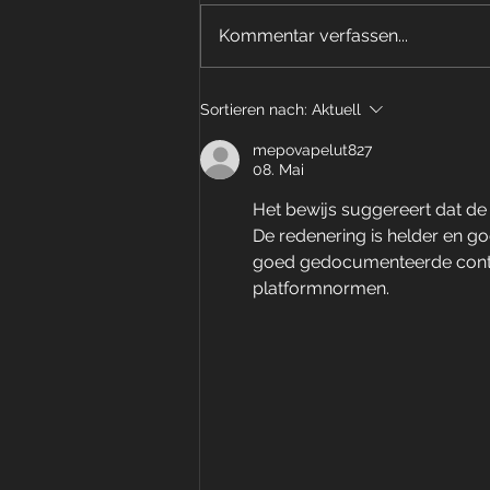
Kommentar verfassen...
Wir suchen DICH –
Sortieren nach:
Aktuell
Physiotherapeut/in
(m/w/d)
mepovapelut827
08. Mai
Het bewijs suggereert dat de
De redenering is helder en g
goed gedocumenteerde context
platformnormen.